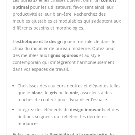
Les bureaux et les chaises doivent offrir un
confort
optimal
pour les utilisateurs, favorisant ainsi leur
productivité et leur bien-être. Recherchez des
meubles ajustables et modulables qui s’adaptent aux
différents besoins et morphologies.
L’
esthétique et le design
jouent un rôle clé dans le
choix du mobilier de bureau moderne. Optez pour
des meubles aux
lignes épurées
et au style
contemporain qui s’intégreront harmonieusement
dans vos espaces de travail.
Choisissez des couleurs neutres et élégantes telles
que le
blanc
, le
gris
ou le
noir
, associées à des
touches de couleur pour dynamiser l’espace.
Intégrez des éléments de
design innovants
et des
finitions soignées qui reflètent les dernières
tendances.
Enfin, pensez à la
flexibilité et à la modularité
du