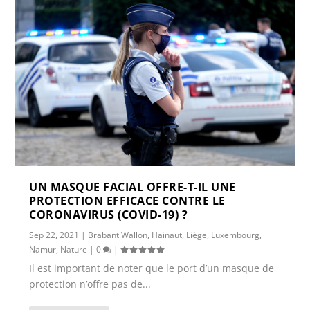
UN MASQUE FACIAL OFFRE-T-IL UNE
PROTECTION EFFICACE CONTRE LE
CORONAVIRUS (COVID-19) ?
Sep 22, 2021
|
Brabant Wallon
,
Hainaut
,
Liège
,
Luxembourg
,
Namur
,
Nature
|
0
|
Il est important de noter que le port d’un masque de
protection n’offre pas de...