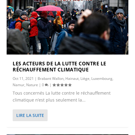
LES ACTEURS DE LA LUTTE CONTRE LE
RÉCHAUFFEMENT CLIMATIQUE
Oct 11, 2021
|
Brabant Wallon
,
Hainaut
,
Liège
,
Luxembourg
,
Namur
,
Nature
|
0
|
Tous concernés La lutte contre le réchauffement
climatique n’est plus seulement la...
LIRE LA SUITE