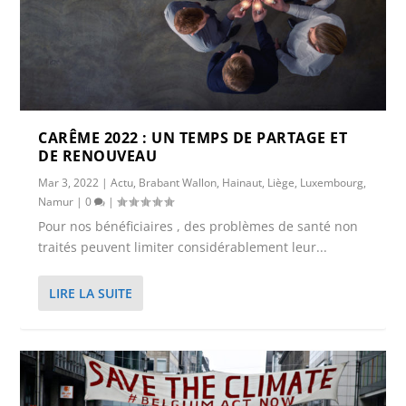
CARÊME 2022 : UN TEMPS DE PARTAGE ET
DE RENOUVEAU
Mar 3, 2022
|
Actu
,
Brabant Wallon
,
Hainaut
,
Liège
,
Luxembourg
,
Namur
|
0
|
Pour nos bénéficiaires , des problèmes de santé non
traités peuvent limiter considérablement leur...
LIRE LA SUITE