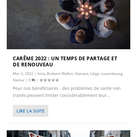
CARÊME 2022 : UN TEMPS DE PARTAGE ET
DE RENOUVEAU
Mar 3, 2022
|
Actu
,
Brabant Wallon
,
Hainaut
,
Liège
,
Luxembourg
,
Namur
|
0
|
Pour nos bénéficiaires , des problèmes de santé non
traités peuvent limiter considérablement leur...
LIRE LA SUITE