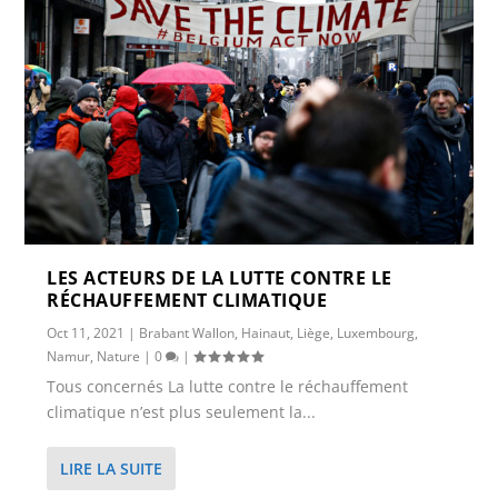
LES ACTEURS DE LA LUTTE CONTRE LE
RÉCHAUFFEMENT CLIMATIQUE
Oct 11, 2021
|
Brabant Wallon
,
Hainaut
,
Liège
,
Luxembourg
,
Namur
,
Nature
|
0
|
Tous concernés La lutte contre le réchauffement
climatique n’est plus seulement la...
LIRE LA SUITE