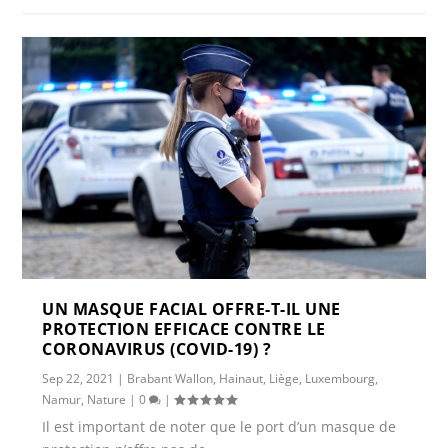
UN MASQUE FACIAL OFFRE-T-IL UNE
PROTECTION EFFICACE CONTRE LE
CORONAVIRUS (COVID-19) ?
Sep 22, 2021
|
Brabant Wallon
,
Hainaut
,
Liège
,
Luxembourg
,
Namur
,
Nature
|
0
|
Il est important de noter que le port d’un masque de