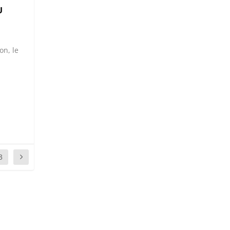
U
on, le
3