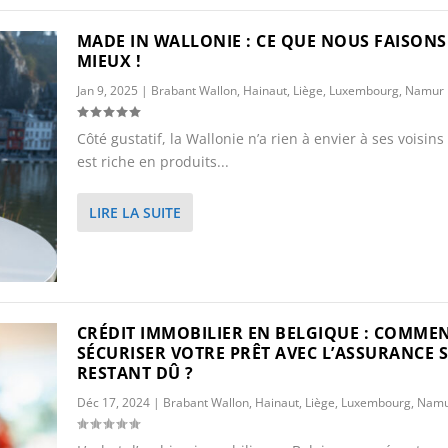
MADE IN WALLONIE : CE QUE NOUS FAISONS
MIEUX !
Jan 9, 2025
|
Brabant Wallon
,
Hainaut
,
Liège
,
Luxembourg
,
Namur
Côté gustatif, la Wallonie n’a rien à envier à ses voisins 
est riche en produits...
LIRE LA SUITE
CRÉDIT IMMOBILIER EN BELGIQUE : COMME
SÉCURISER VOTRE PRÊT AVEC L’ASSURANCE 
RESTANT DÛ ?
Déc 17, 2024
|
Brabant Wallon
,
Hainaut
,
Liège
,
Luxembourg
,
Namu